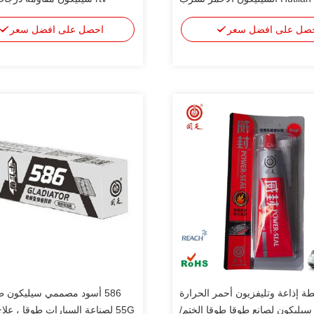
صل على افضل سعر
احصل على افضل سعر
ة إذاعة وتليفزيون أحمر الحرارة
586 أسود مصممي سيليكون ط
ة سيليكون لصانع طوقا طوقا الختم/
55G لصناعة السيارات طوقا ، علاج netural