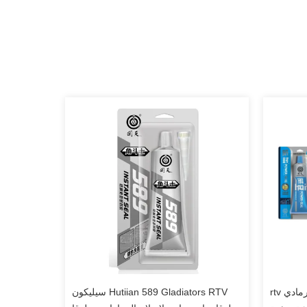
ارتفاع درجة الحرارة طوقا صانع / رمادي rtv
Hutiian 589 Gladiators RTV سيليكون