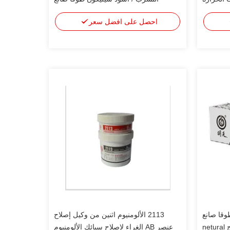
احصل على افضل سعر
وقا صانع
2113 الألومنيوم اثنين من وكيل إصلاح
عنصر AB الغراء لإصلاح سبائك الألومنيوم