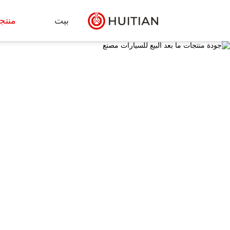
بيت
منتج