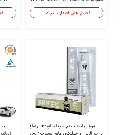
1.55g / Cm3
احصل على افضل سعر
اح
قوة رمادية - ختم طوقا صانع rtv ارتفاع
محط
درجة الحرارة سيليكون مانع التسرب 55g /
العالي