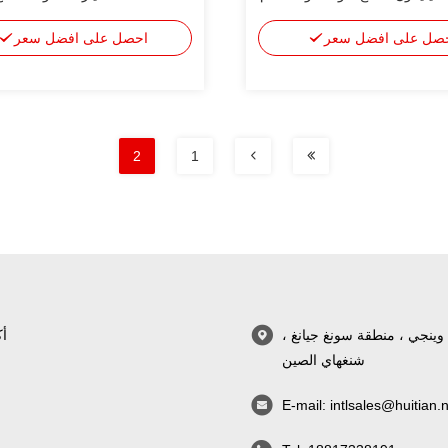
 محطة إذاعة وتليفزيون سيليكون
صل على افضل سعر
احصل على افضل سعر
لاصقة
2
1
طريق وينجي ، منطقة سونغ جيانغ ،
أك
شنغهاي الصين
E-mail:
intlsales@huitian.