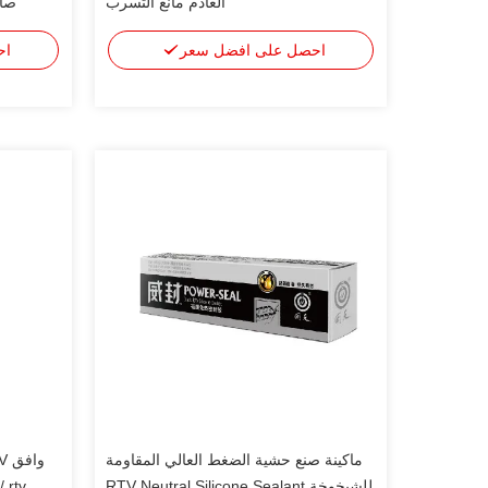
العادم مانع التسرب
صان
احصل على افضل سعر
اح
ماكينة صنع حشية الضغط العالي المقاومة
للشيخوخة RTV Neutral Silicone Sealant
utiian / rtv