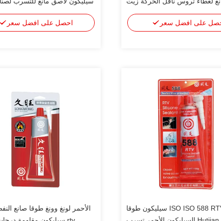
ع لغطاء تروس ناقل الحركة زيت
سيليكون لاصق مانع للتسرب لصنا
المحرك
صل على افضل سعر
احصل على افضل سعر
وافق ISO ISO 588 RTV سيليكون طوقا
الأحمر لونغ وونغ طوقا صانع النف
H السيليكون الأحمر تسرب
rtv سيليكون مقاومة درجات الحرارة