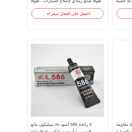
عة حشية
طوقا صانع رمادي لإصلاح السيارات ، طوقا
الختم
احصل على افضل سعر
ط مقاومة
لا رائحة 586 أسود rtv سيليكون مانع
التسرب / أسود سيليكون طوقا صانع