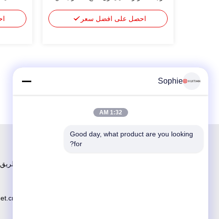
90g
أحمر
احصل على افضل سعر
اح
Sophie
1:32 AM
Good day, what product are you looking 
for?
رقم 251 ، 
net.cn