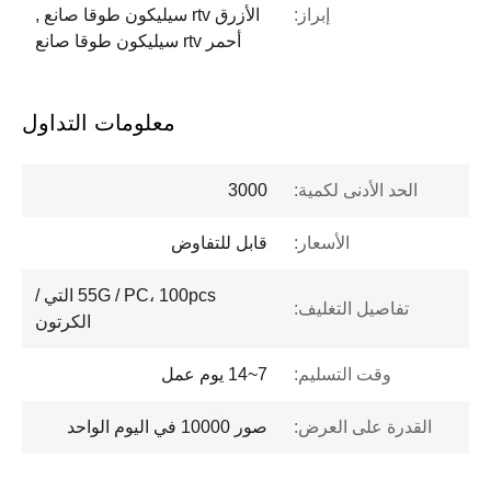
إبراز:
الأزرق rtv سيليكون طوقا صانع ,
أحمر rtv سيليكون طوقا صانع
معلومات التداول
الحد الأدنى لكمية:
3000
الأسعار:
قابل للتفاوض
55G / PC، 100pcs التي /
تفاصيل التغليف:
الكرتون
وقت التسليم:
7~14 يوم عمل
القدرة على العرض:
صور 10000 في اليوم الواحد