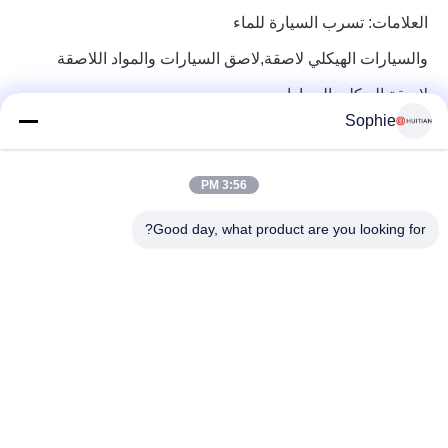
العلامات:
تسرب السيارة للماء
والسيارات الهيكلي لاصقة,لاصق السيارات
والمواد اللاصقة
لاصقة الهيكلي السيارات
Sophie
3:56 PM
Good day, what product are you looking for?
رقم 251 ، طريق وينجي ، منطقة سونغ جيانغ ، شنغهاي الصين
E-mail:
intlsales@huitian.net.cn
Tel:
18817338191
أكبر مورد للبحث والتطوير والمواد اللاصقة للإنتاج في الصين