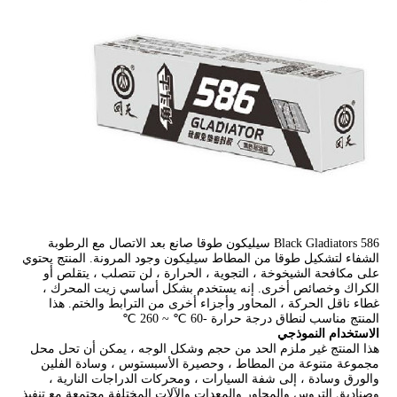
586 Black Gladiators سيليكون طوقا صانع بعد الاتصال مع الرطوبة
الشفاء لتشكيل طوقا من المطاط سيليكون وجود المرونة. المنتج يحتوي
على مكافحة الشيخوخة ، التجوية ، الحرارة ، لن تتصلب ، يتقلص أو
الكراك وخصائص أخرى. إنه يستخدم بشكل أساسي زيت المحرك ،
غطاء ناقل الحركة ، المحاور وأجزاء أخرى من الترابط والختم. هذا
المنتج مناسب لنطاق درجة حرارة -60 ℃ ~ 260 ℃
الاستخدام النموذجي
هذا المنتج غير ملزم الحد من حجم وشكل الوجه ، يمكن أن تحل محل
مجموعة متنوعة من المطاط ، وحصيرة الأسبستوس ، وسادة الفلين
والورق وسادة ، إلى شفة السيارات ، ومحركات الدراجات النارية ،
وصناديق التروس والمحاور والمعدات والآلات المختلفة مجتمعة مع تنفيذ