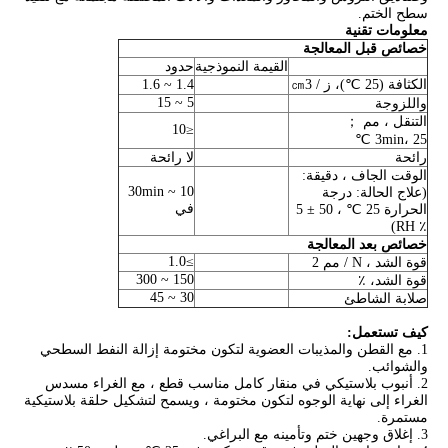
سطح الختم.
معلومات تقنية
خصائص قبل المعالجة
القيمة النموذجية
حدود
الكثافة (25 ℃)، ز / ㎝3
1.4 ~ 1.6
5 ~ 15
واللزوجة
التنقل ، مم ；
≤10
3min، 25 ℃
رائحة
لا رائحة
الوقت الجاف ، دقيقة:
10 ~ 30min
(علاج الحالة: درجة
في
الحرارة 25 ℃ ، 50 ± 5
٪ RH)
خصائص بعد المعالجة
≥1.0
قوة الشد ، N / مم 2
150 ~ 300
قوة الشد، ٪
30 ~ 45
صلابة الشاطئ
كيف تستعمل:
1. مع القطن والمذيبات العضوية لتكون مختومة إزالة النفط السطحي
والشوائب.
2. أنبوب بلاستيكي في منقار كامل مناسب قطع ، مع الغراء مسدس
الغراء إلى نهاية الوجوه لتكون مختومة ، ويسمح لتشكيل حلقة بلاستيكية
مستمرة.
3. إغلاق وجهين ختم وتأمينه مع البراغي.