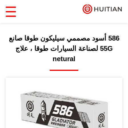
586 أسود مصممي سيليكون طوقا صانع
55G لصناعة السيارات طوقا ، علاج
netural