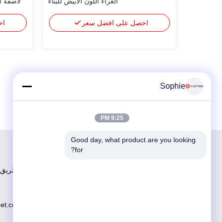
الغراء اللون الأبيض للبناء
لاصقة ال
احصل على افضل سعر
اح
Sophie
9:25 PM
Good day, what product are you looking 
for?
رقم 251 ، 
net.cn