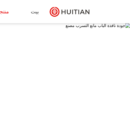
بيت
منتج