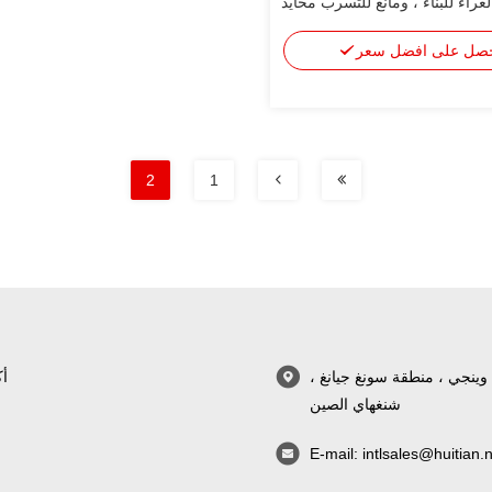
غراء للبناء ، ومانع للتسرب محايد
صل على افضل سعر
2
1
طريق وينجي ، منطقة سونغ جيانغ ،
أك
شنغهاي الصين
E-mail:
intlsales@huitian.