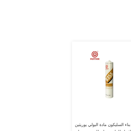
935 بناء السليكون مادة البولي يوريثين