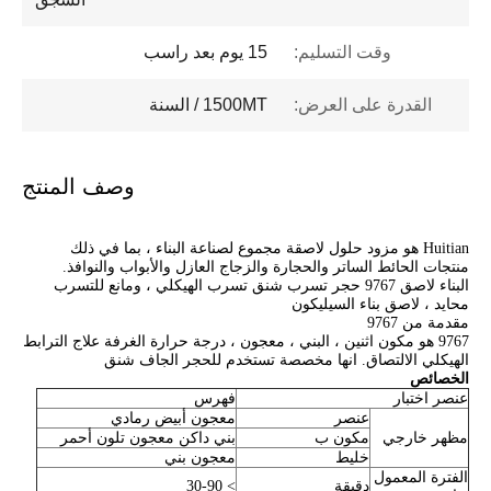
وقت التسليم:
15 يوم بعد راسب
القدرة على العرض:
1500MT / السنة
وصف المنتج
Huitian هو مزود حلول لاصقة مجموع لصناعة البناء ، بما في ذلك
منتجات الحائط الساتر والحجارة والزجاج العازل والأبواب والنوافذ.
البناء لاصق 9767 حجر تسرب شنق تسرب الهيكلي ، ومانع للتسرب
محايد ، لاصق بناء السيليكون
مقدمة من 9767
9767 هو مكون اثنين ، البني ، معجون ، درجة حرارة الغرفة علاج الترابط
الهيكلي الالتصاق. انها مخصصة تستخدم للحجر الجاف شنق
الخصائص
عنصر اختبار
فهرس
عنصر
معجون أبيض رمادي
مظهر خارجي
مكون ب
بني داكن معجون تلون أحمر
خليط
معجون بني
الفترة المعمول
دقيقة
> 30-90