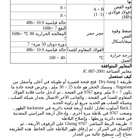
بها
قوة القص
> 8
A + B
(فولاذ فولاذي ،
(1: 1)
> 8
MPa)
حالة قياسية 48h> 10.0
النقع 168h> 7
ضغط وقوة
حجر حجر
المعالجة الحرارية 80 ℃ 168h>
القص
7
ميغاباسكال
دورة ذوبان 50 مرة> 7
الفولاذ المقاوم للصدأ
حالة قياسية 48h> 10.0
درجة حرارة
-40 ~ 100
℃
العمل
المعايير المتوافقة
معايير الصناعة JC 887-2001
كيف تستعمل
طريقة 1.Dry-hang: فتح فتحة قصيرة أو طويلة في أعلى وأسفل من
flagstone ، وسمك الحجر هو عادة 25 ~ 30 ملم ، وعرض فتحة عادة ما
يكون 7 ~ 8 ملم. وضع 9767 في الفتحة ، ثم أدخل جانب قلادة الفولاذ
المقاوم للصدأ في الفتحة ، والجانب الآخر الاتصال بجدار شبكة الصلب ،
وشبكة الصلب هو الحديد مربع أو زاوية الحديد
2.Back أسلوب تعادل: لكمة أربعة فتحة دائرية في backstone الظهر ،
وضعت 9767 في بلاطة مرة أخرى ، وإدخال أربعة المراسي المعدنية
في فتحة دائرية وربطها ، وإصلاح البلاطة
3. طريقة الربط المباشر: Gluing 9767 على الرفوف الأربعة ، ثم
الإلتصاق في المركز ، ثم إرفاق ظهر البلاطة على الحائط. هذه الطريقة
تحتاج إلى تسطيح عالية من الجدار