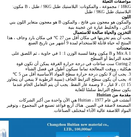
مواصفات التعبئة
18KG / مجموعة ، والمكونات: البلاستيك طبل 9KG / طبل ، B مكون:
البلاستيك طبل 9KG / طبل
اللون
والمكون هو معجون بني فاتح ، والمكون B هو معجون متغاير اللون بني
داكن ، والخليط عبارة عن عجينة بنية
التخزين والحياة صالحة للاستعمال
يجب أن يتم تخزينها في مكان أقل من 27 ℃ في مكان بارد وجاف ، هذا
المنتج له حياة قابلة للاستخدام لمدة 9 أشهر من تاريخ الصنع
محددات
1.Mix A و B مكون وفقا لنسبة الوزن 1: 1 في حاوية ، ثم اللصق على
فتحة الترابط أو السطح
2.Curing ست ساعات في درجة حرارة الغرفة يمكن أن تكون قوة
هيكلية ، ووقت المعالجة تماما سيكون أطول في فصل الشتاء
3. يجب أن لا تكون درجة حرارة سطح المواد الأساسية أقل من 5 ℃
4. يجب أن يكون سطح الترابط الجاف (نسبة الرطوبة لا ينبغي أن يتجاوز
15 ٪) ، لا غبار ، لا وصمة عار النفط. يجب أن يتم التعامل الخام عندما
يكون سطح الترابط سلسًا للغاية
مقدمة من Huitian
أنشئت في عام 1977 ، Huitian هي الآن واحدة من أكبر الشركات
المصنعة لاصقة في الصين. هناك أربع قواعد تصنيع في المجموع ، وتوفير
المواد اللاصقة عالية الأداء لمختلف الصناعات.