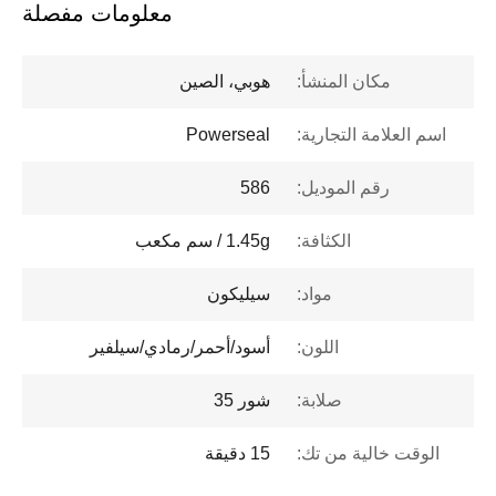
معلومات مفصلة
مكان المنشأ:
هوبي، الصين
اسم العلامة التجارية:
Powerseal
رقم الموديل:
586
الكثافة:
1.45g / سم مكعب
مواد:
سيليكون
اللون:
أسود/أحمر/رمادي/سيلفير
صلابة:
شور 35
الوقت خالية من تك:
15 دقيقة