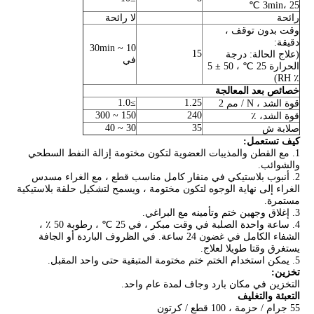
3min، 25 ℃
رائحة
لا رائحة
وقت بدون توقف ،
دقيقة:
10 ~ 30min
15
(علاج الحالة: درجة
في
الحرارة 25 ℃ ، 50 ± 5
٪ RH)
خصائص بعد المعالجة
≥1.0
1.25
قوة الشد ، N / مم 2
150 ~ 300
240
قوة الشد، ٪
30 ~ 40
35
صلابة ش
كيف تستعمل:
1. مع القطن والمذيبات العضوية لتكون مختومة إزالة النفط السطحي
والشوائب.
2. أنبوب بلاستيكي في منقار كامل مناسب قطع ، مع الغراء مسدس
الغراء إلى نهاية الوجوه لتكون مختومة ، ويسمح لتشكيل حلقة بلاستيكية
مستمرة.
3. إغلاق وجهين ختم وتأمينه مع البراغي.
4. ساعة واحدة الصلبة في وقت مبكر ، في 25 ℃ ، رطوبة 50 ٪ ،
الشفاء الكامل في غضون 24 ساعة. في الظروف الباردة أو الجافة
يستغرق وقتا طويلا لعلاج.
5. يمكن استخدام الختم ختم مختومة المتبقية حتى واحد المقبل.
تخزين:
التخزين في مكان بارد وجاف لمدة عام واحد.
التعبئة والتغليف
55 جرام / حزمة ، 100 قطع / كرتون