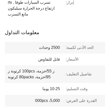
إبراز:
تسرب السيارات طوقا , rtv
ارتفاع درجة الحرارة سيليكون
مانع التسرب
معلومات التداول
الحد الأدنى لكمية:
2500 وحدات
الأسعار:
قابل للتفاوض
ز 55/حزمة، 100pcs كرتونة ز
تفاصيل التغليف:
95/حزمة، 80packs كرتونة
وقت التسليم:
10-25 يوما
القدرة على العرض:
5,000، 000pcs