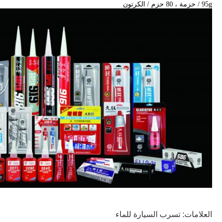
95g / حزمة ، 80 حزم / الكرتون
العلامات:
تسرب السيارة للماء