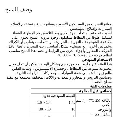
وصف المنتج
موانع التسرب من السيليكون الأسود ، وصانع حشية ، تستخدم لإصلاح
السيارات وإصلاح المهندسين
أسود ختم ختم المنتجات مرة أخرى بعد التلامس مع الرطوبة الشفاء
لتشكيل طوقا من المطاط سيليكون وجود مرونة. المنتج يحتوي على
مكافحة الشيخوخة ، التجوية ، الحرارة ، لن تتصلب ، يتقلص أو الكراك
وخصائص أخرى. إنه يستخدم بشكل أساسي زيت المحرك ، غطاء ناقل
الحركة ، المحاور وأجزاء أخرى من الترابط والختم. هذا المنتج مناسب
لنطاق درجة حرارة -60 ℃ ~ 300 ℃
الاستخدام النموذجي
هذا المنتج غير ملزم الحد من حجم وشكل الوجه ، يمكن أن تحل محل
مجموعة متنوعة من المطاط ، وحصيرة الأسبستوس ، وسادة الفلين
والورق وسادة ، إلى شفة السيارات ، ومحركات الدراجات النارية ،
وصناديق التروس والمحاور والمعدات والآلات المختلفة مجتمعة مع تنفيذ
سطح الختم.
معلومات تقنية
خصائص قبل المعالجة
القيمة النموذجية
حدود
الكثافة (25 ℃)، ز / سم
1.4 ~ 1.6
1.45
مكعب
10 ~ 30
18
واللزوجة
التنقل ، مم ；
≤10
8