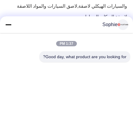
والسيارات الهيكلي لاصقة,لاصق السيارات
والمواد اللاصقة
لاصقة الهيكلي السيارات
Sophie
1:37 PM
Good day, what product are you looking for?
رقم 251 ، طريق وينجي ، منطقة سونغ جيانغ ، شنغهاي الصين
E-mail:
intlsales@huitian.net.cn
Tel:
18817338191
أكبر مورد للبحث والتطوير والمواد اللاصقة للإنتاج في الصين