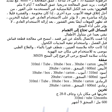
الرطوبة النسبية 55 ٪ في 24 ساعة ، عمق المعالجة 2 ~ 4mm. مع تمديد
الوقت ، يزيد عمق المعالجة تدريجيا. عمق المعالجة 7 أيام 6 ملم.
التخزين:
يجب شد الكتل البلاستيكية غير المستخدمة على الفور ، من
أجل إغلاق فوهة الأنبوب. مرة أخرى ، إذا كان مختومة ، والقشرة قليلا ،
وإزالة مباشرة بعد ، لا يؤثر على الاستخدام العادي. في عملية التخزين ،
قد تظهر الفوهات أيضًا بعض القشور ، بعد إزالة الاستخدام العادي ، لا
يؤثر على أداء المنتج.
المسائل التي تحتاج إلى الاهتمام
تبقي بعيدا عن متناول الأطفال.
إذا قمت بالاتصال بالجلد عن غير قصد ، امسح في معالجة قطعة قماش
قبل الفصل ، واستخدام تنقية المذيبات الكحول.
إذا كانت حالة ملامسة العينين ، شطف فورا بالماء ، والعلاج الطبي.
موصى به للاستخدام في مكان جيد التهوية
بيانات سلامة المنتج يرجى الرجوع إلى المنتج MSDS.
صفقة
الأبيض: 310ml / Tube ، 10tube / box ، 30tube / carton
الأبيض: 600ml / السجق ، 20tube / carton
أسود: 310ml / أنبوب ، 10tube / box ، 30tube / carton
أسود: 600ml / السجق ، 20tube / carton
الرمادي: 310ml / Tube ، 10tube / box ، 30tube / carton
رمادي: 600ml / السجق ، 20tube / carton
تخزين
تخزينها في مكان بارد وجاف 8-28 ج
310ml / tube 12months
600 مل / السجق 9 أشهر