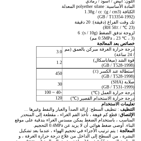
اللون: أبيض / أسود / رمادي
المادة الأساسية: polyether silane المعدلة
الكثافة (g / cm3): 1.38g / cc
(GB / T13354-1992)
تك وقت الفراغ (دقيقة): 20 دقيقة
(23 ℃ / 50٪ RH)
لزوجة تدفق الضغط (s / 10g): 6
(0.5MPa ، 23 ℃ ، 3 مم)
خصائص بعد المعالجة
درجة حرارة الغرفة مبركن بالعمق (مم
3.0
/ 24 ساعة)
قوة الشد (ميغاباسكال)
1.2
(GB / T528-1998)
استطالة عند الكسر (٪)
450
(GB / T528-1998)
صلابة (SHA)
30
(GB / T531-1999)
-40 ~ 100
درجة حرارة العمل (℃)
120
درجة حرارة الاستخدام القصير (℃)
تعليمات الاستخدام
التنظيف
: تنظيف السطح: إزالة الصدأ والغبار والنفط وغيرها ...
الإلتصاق:
قطع كم فوهة ، تأخذ الفم الغراء ، مقطعة إلى المنحدر
المناسب ، باستخدام الضغط يمكن مسدس الغراء بندقية على موقع
البناء. أوصى ضغط هوائي أن لا يزيد عن 0.4MPa التحجيم.
المعالجة
:
يتم ترتيب الأجزاء في تحجيم الهواء ، عندما بعد تشكيل
البشرة ، من السطح إلى الداخل من علاج درجة حرارة الغرفة ، و