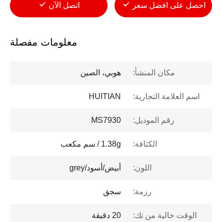
احصل على افضل سعر
اتصل الآن
معلومات مفصلة
مكان المنشأ:
هوبي، الصين
اسم العلامة التجارية:
HUITIAN
رقم الموديل:
MS7930
الكثافة:
1.38g / سم مكعب
اللون:
أبيض/أسود/grey
رزمة:
سجق
الوقت خالية من تك:
20 دقيقة