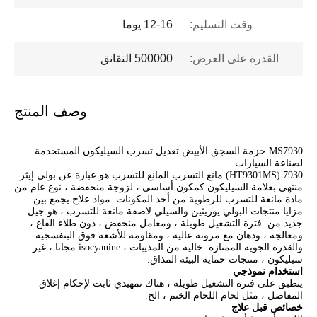
وقت التسليم:
12-16 يوما
القدرة على العرض:
500000 النقانق
وصف المنتج
MS7930 حزمة السجق الأبيض تعديل تسرب السيليكون المستخدمة
لصناعة السيارات
7930 (HT9301MS) مانع التسرب المانع للتسرب هو عبارة عن بولي إيثر
منتهي بعلامة السيليكون كمكون أساسي ، لزوجة منخفضة ، نوع عام من
مادة مانعة للتسرب للرطوبة من أحد المكونات. مواد علاج يجمع بين
مزايا منتجات البولي يوريثين والسيلي لاصقة مانعة للتسرب ، هو جيل
جديد من. فترة التشغيل طويلة ، ومعامل منخفض ، دون طلاء القاع ،
ومعالجة ، ودهان مع مرونة عالية ، ومقاومة للأشعة فوق البنفسجية
والقدرة الجوية الممتازة. خالية من المذيبات ، isocyanine مجانا ، غير
سيليكون ، منتجات حماية البيئة المذاق.
استخدام نموذجي
ينطبق على فترة التشغيل طويلة ، هناك تمهيدي ثابت لإحكام إغلاق
المفاصل ، مثل لحام اللحام الختم ، الخ.
خصائص قبل علاج