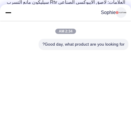
العلامات:
لاصق الايبوكسي الصناعي
Rtv سيليكون مانع التسرب
Sophie
2:34 AM
Good day, what product are you looking for?
رقم 251 ، طريق وينجي ، منطقة سونغ جيانغ ، شنغهاي الصين
E-mail:
intlsales@huitian.net.cn
Tel:
18817338191
أكبر مورد للبحث والتطوير والمواد اللاصقة للإنتاج في الصين