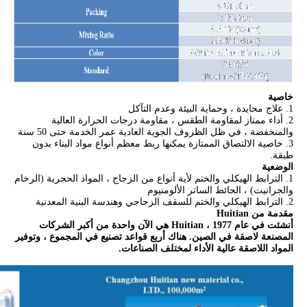
خاصية
1. علاج محايدة ، وحماية البيئة وعدم التآكل
2. أداء ممتاز لمقاومة الطقس ، مقاومة درجات الحرارة العالية
والمنخفضة ، في ظل الظروف الجوية العادية عمر الخدمة حتى 50 سنة
3. خاصية الالتصاق الممتازة يمكنها ربط معظم أنواع مواد البناء بدون
طبقة.
الوضعية
1. الترابط الهيكلي والختم لأية أنواع من الزجاج ، المواد الحجرية (الرخام
والجرانيت) ، الحائط الساتر الألومنيوم
2. الترابط الهيكلي والختم للسقف الزجاجي وهندسة البنية المعدنية
مقدمة من Huitian
أنشئت في عام 1977 ، Huitian هي الآن واحدة من أكبر الشركات
المصنعة لاصقة في الصين.
هناك أربع قواعد تصنيع في المجموع ، وتوفير
المواد اللاصقة عالية الأداء لمختلف الصناعات.