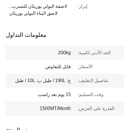
إبراز:
لاصقة البولي يوريثان للتسرب ,
لاصق البناء البولي يوريثان
معلومات التداول
الحد الأدنى لكمية:
200kg
الأسعار:
قابل للتفاوض
تفاصيل التغليف:
ج: 190L / طبل ب: 10L / طبل
وقت التسليم:
15 يوم بعد راسب
القدرة على العرض:
1500MT/Month