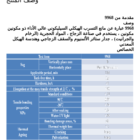
وصف المنتج
مقدمة من 9968
وصف
9968 عبارة عن مانع التسرب الهيكلي السيليكوني عالي الأداء ذو ​​مكونين
مكونين ، يستخدم في صناعة الزجاج ، المواد الحجرية (الرخام
والجرانيت) ، جدار ستائر الألمنيوم والسقف الزجاجي وهندسة الهيكل
المعدني
الخصائص