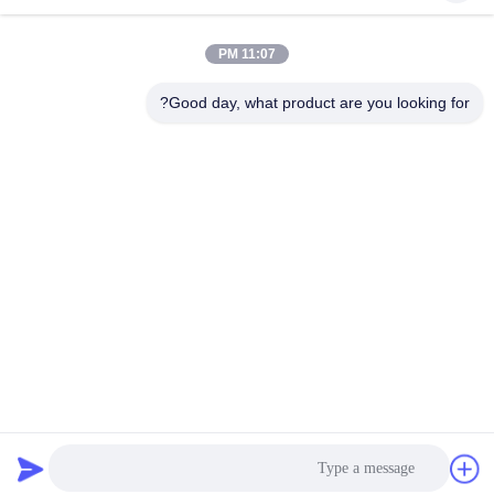
11:07 PM
Good day, what product are you looking for?
رقم 251 ، طريق وينجي ، منطقة سونغ جيانغ ، شنغهاي الصين
E-mail:
intlsales@huitian.net.cn
Tel:
18817338191
أكبر مورد للبحث والتطوير والمواد اللاصقة للإنتاج في الصين
سياسة الخصوصية
|
خريطة الموقع
| الصين نوعية جيدة لاصق
ضوئي المزود. 2016-2026
industryglue.com
. كل الحقوق محفوظة.