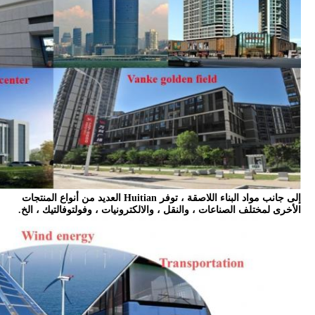
إلى جانب مواد البناء اللاصقة ، توفر Huitian العديد من أنواع المنتجات
الأخرى لمختلف الصناعات ، والنقل ، والالكترونيات ، وفولتوفالتيك ، الخ.