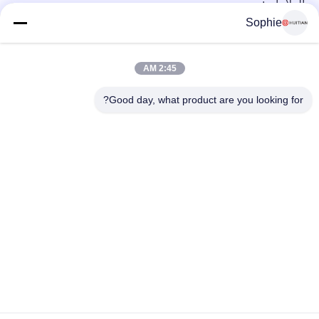
العلامات:
Sophie
2:45 AM
Good day, what product are you looking for?
رقم 251 ، طريق وينجي ، منطقة سونغ جيانغ ، شنغهاي الصين
E-mail:
intlsales@huitian.net.cn
Tel:
18817338191
أكبر مورد للبحث والتطوير والمواد اللاصقة للإنتاج في الصين