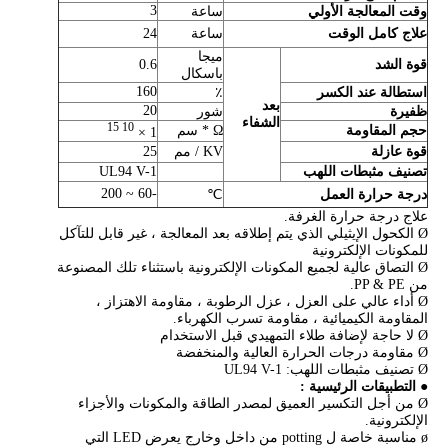
3
وقت المعالجة الأولي
ساعة
علاج كامل الوقت
ساعة
24
ميجا
قوة الشد
0.6
باسكال
160
استطالة عند الكسر
٪
بعد
20
ظفيرة
شور
الشفاء
10 15
حجم المقاومة
Ω * سم
1 ×
قوة عازلة
KV / مم
25
تصنيف مثبطات اللهب
UL94 V-1
-60 ~ 200
درجة حرارة العمل
℃
علاج درجة حرارة الغرفة.
Ø الكحول الإيثيلي الذي يتم إطلاقه بعد المعالجة ، غير قابل للتآكل
للمكونات الإلكترونية
Ø التصاق عالية لجميع المكونات الإلكترونية باستثناء تلك المصنوعة
من PP & PE.
Ø أداء عالي على العزل ، عزل الرطوبة ، مقاومة الاهتزاز ،
المقاومة الكيميائية ، مقاومة تسرب الكهرباء.
Ø لا حاجة لإضافة طلاء التمهيدي قبل الاستخدام
Ø مقاومة درجات الحرارة العالية والمنخفضة
Ø تصنيف مثبطات اللهب: UL94 V-1
●
التطبيقات الرئيسية
:
Ø من أجل التكسير العميق لمصدر الطاقة والمكونات والأجزاء
الإلكترونية.
ø مناسبة خاصة ل potting من داخل وخارج يعرض LED التي