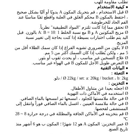
تطلب مقاومة للهب
● كيفية الاستخدام
Ø قبل الاستخدام ، قم بتحريك المكون A يدويًا أو آليًا بشكل صحيح
، احتفظ بالمكون B محكم الغلق في العلبة واقطع ثقبًا مناسبًا عند
الفم الحاد للخرطوشة.
Ø تحقق مما إذا كانت تلتزم "المواد التطبيقية" نظرياً.
Ø مزيج المكونين A و B مع نسبة الخلط A: B = 10: 1 بالوزن. قبل
اليد يتم طلب اختبارات بسيطة إذا كنت بحاجة إلى تغيير نسبة
المزيج.
Ø لا يكون من الضروري تشويه الفراغ إذا كان سمك الطلاء أقل من
5 مم ، ولكن يُطلب إذا كان السمك أكثر من 5 مم.
Ø علاج التسخين غير مناسب ، أو يحدث ثقوب أو بثور.
Ø التعرض طويل الأجل للمكون B في الهواء غير مناسب.
●
البيانات التقنية
●
التعبئة
:
Ø 22kg / set: a: 20kg / bucket ، b: 2kg / دلو.
● التخزين
:
Ø اجعله بعيدا عن متناول الأطفال.
Ø استخدمه في الأماكن ذات التهوية
Ø في حالة ملامستها للجلود ، امسحها ثم امسحها بالماء الصافي.
Ø في حالة ملامسة العينين ، اغسل بالماء الصافي فوراً وانتقل إلى
المستشفى لفحصها.
Ø قم بتخزينه في الأماكن الجافة والمظللة في درجة حرارة 8 ~ 28
℃
Ø عمر التخزين: المكون A هو 12 شهرًا ؛ المكون ب هو 6 أشهر منذ
تاريخ الصنع.