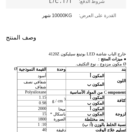
شروط الدفع:
L / C ، T / T
القدرة على العرض:
10000KG شهر
وصف المنتج
خارج الباب شاشة LED بوتينغ سيليكون 4120Z
●
ميزات المنتج
:
Ø مكون مزدوج ، نوع التكثيف.
Ø
بند
وحدة
القيمة النموذجية
المكون أ
أسود
اللون
شفافي نصف
المكون ب
شفاف
Polysiloxane
omponent من المواد الأساسية
C
1.15
المكون أ
3
كثافة
g / cm
0.98
المكون ب
2000
المكون أ
ميجا
15
لزوجة
المكون ب
باسكال *
الصورة
1800
بعد مختلطة
10: 1
نسبة الخلط بالوزن (أ: ب)
40
تسليم علاج الوقت
دقيقة