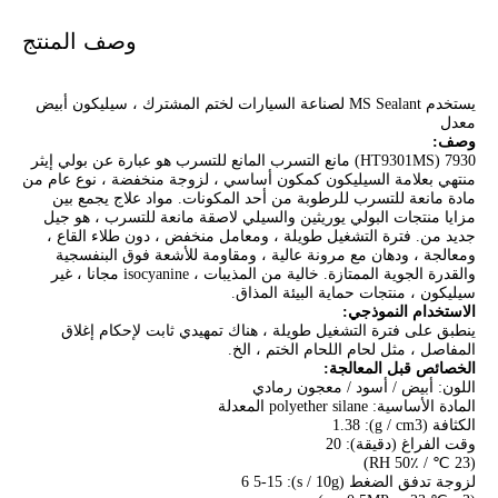
وصف المنتج
يستخدم MS Sealant لصناعة السيارات لختم المشترك ، سيليكون أبيض
معدل
وصف:
7930 (HT9301MS) مانع التسرب المانع للتسرب هو عبارة عن بولي إيثر
منتهي بعلامة السيليكون كمكون أساسي ، لزوجة منخفضة ، نوع عام من
مادة مانعة للتسرب للرطوبة من أحد المكونات. مواد علاج يجمع بين
مزايا منتجات البولي يوريثين والسيلي لاصقة مانعة للتسرب ، هو جيل
جديد من. فترة التشغيل طويلة ، ومعامل منخفض ، دون طلاء القاع ،
ومعالجة ، ودهان مع مرونة عالية ، ومقاومة للأشعة فوق البنفسجية
والقدرة الجوية الممتازة. خالية من المذيبات ، isocyanine مجانا ، غير
سيليكون ، منتجات حماية البيئة المذاق.
الاستخدام النموذجي:
ينطبق على فترة التشغيل طويلة ، هناك تمهيدي ثابت لإحكام إغلاق
المفاصل ، مثل لحام اللحام الختم ، الخ.
الخصائص قبل المعالجة:
اللون: أبيض / أسود / معجون رمادي
المادة الأساسية: polyether silane المعدلة
الكثافة (g / cm3): 1.38
وقت الفراغ (دقيقة): 20
(23 ℃ / 50٪ RH)
لزوجة تدفق الضغط (s / 10g): 6 5-15