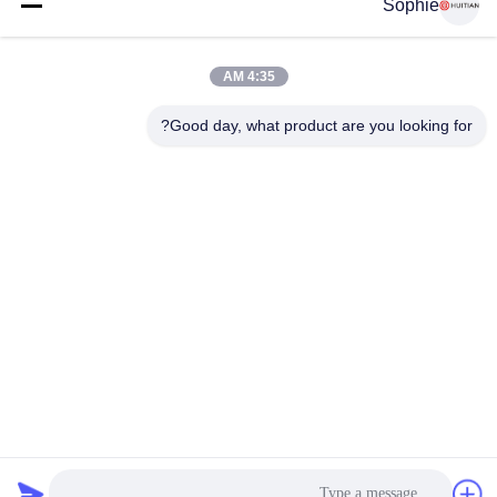
Sophie
4:35 AM
Good day, what product are you looking for?
رقم 251 ، طريق وينجي ، منطقة سونغ جيانغ ، شنغهاي الصين
E-mail:
intlsales@huitian.net.cn
Tel:
18817338191
أكبر مورد للبحث والتطوير والمواد اللاصقة للإنتاج في الصين
سياسة الخصوصية
|
خريطة الموقع
| الصين نوعية جيدة لاصق