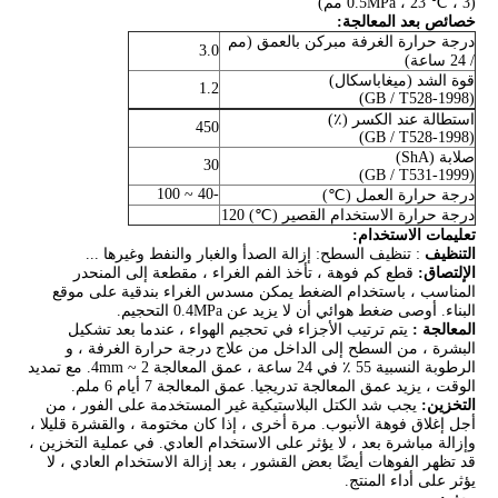
(0.5MPa ، 23 ℃ ، 3 مم)
خصائص بعد المعالجة:
درجة حرارة الغرفة مبركن بالعمق (مم
3.0
/ 24 ساعة)
قوة الشد (ميغاباسكال)
1.2
(GB / T528-1998)
استطالة عند الكسر (٪)
450
(GB / T528-1998)
صلابة (ShA)
30
(GB / T531-1999)
-40 ~ 100
درجة حرارة العمل (℃)
درجة حرارة الاستخدام القصير (℃) 120
تعليمات الاستخدام:
التنظيف
: تنظيف السطح: إزالة الصدأ والغبار والنفط وغيرها ...
الإلتصاق:
قطع كم فوهة ، تأخذ الفم الغراء ، مقطعة إلى المنحدر
المناسب ، باستخدام الضغط يمكن مسدس الغراء بندقية على موقع
البناء. أوصى ضغط هوائي أن لا يزيد عن 0.4MPa التحجيم.
المعالجة
:
يتم ترتيب الأجزاء في تحجيم الهواء ، عندما بعد تشكيل
البشرة ، من السطح إلى الداخل من علاج درجة حرارة الغرفة ، و
الرطوبة النسبية 55 ٪ في 24 ساعة ، عمق المعالجة 2 ~ 4mm. مع تمديد
الوقت ، يزيد عمق المعالجة تدريجيا. عمق المعالجة 7 أيام 6 ملم.
التخزين:
يجب شد الكتل البلاستيكية غير المستخدمة على الفور ، من
أجل إغلاق فوهة الأنبوب. مرة أخرى ، إذا كان مختومة ، والقشرة قليلا ،
وإزالة مباشرة بعد ، لا يؤثر على الاستخدام العادي. في عملية التخزين ،
قد تظهر الفوهات أيضًا بعض القشور ، بعد إزالة الاستخدام العادي ، لا
يؤثر على أداء المنتج.