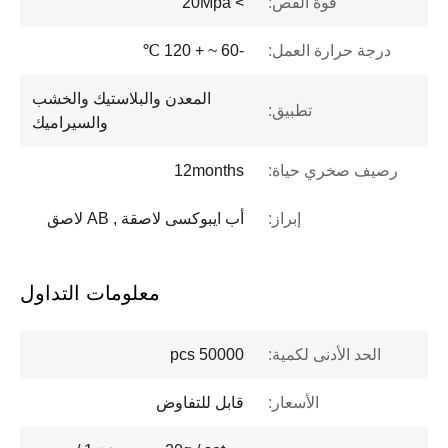
قوة القص:
> 20Mpa
درجة حرارة العمل:
-60 ~ + 120 ℃
المعدن والبلاستيك والخشب
تطبيق:
والسيراميك
رصيف صخري حياة:
12months
إبراز:
أب ايبوكسى لاصقة , AB لاصق
معلومات التداول
الحد الأدنى لكمية:
50000 pcs
الأسعار:
قابل للتفاوض