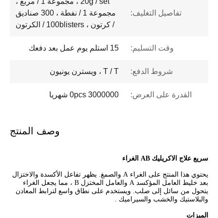
20g / set ، مجموعة 1 / مربع ،
تفاصيل التغليف:
مجموعة 1 / نفطة ، 300 صناديق
/ كرتون ، 100blisters / الكرتون
وقت التسليم:
15 استلم يوم عمل بعد دفعك
شروط الدفع:
T / T ، ويسترن يونيون
القدرة على العرض:
3000000 0pcs شهريا
وصف المنتج
سريع علاج الاكريليك AB الغراء
يحتوي هذا المنتج على الغراء A والصمغ. يظهر تفاعل الأكسدة والاختزال
بعد خليط العامل المؤكسد A والعامل المختزل B ، مما يجعل الغراء
يتحول من سائل إلى صلب. ويستخدم على نطاق واسع لترابط المعادن
والبلاستيك والخشب والسيراميك .
الميزات