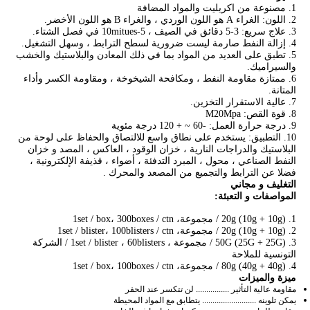
1. مصنوعة من اكريليت والمواد المضافة
2. اللون: الغراء A هو اللون الوردي ، والغراء B هو اللون الأخضر.
3. علاج سريع: 3-5 دقائق في الصيف ، 5-10mitues في فصل الشتاء.
4. إزالة النفط صارمة ليست ضرورية لسطح الترابط ، وسهل التشغيل.
5. تطبق على العديد من المواد بما في ذلك المعادن والبلاستيك والخشب
والسيراميك.
6. ممتازة مقاومة النفط ، ومكافحة الشيخوخة ، ومقاومة الكسر وأداء
المتانة.
7. عالية الاستقرار التخزين.
8. قوة القص: M20Mpa
9. درجة حرارة العمل: -60 ~ + 120 درجة مئوية
10. التطبيق: يستخدم على نطاق واسع للالتصاق والحفاظ على لوحة من
البلاستيك والدراجات النارية ، خزان الوقود ، العاكس ، المصد و خزان
النفط الصناعي ، محول ، المبرد التدفئة ، أضواء ، قذيفة الإلكترونية ،
فضلا عن الترابط والتجميع من المصعد والمحرك .
التغليف و مجاني
المواصفات و التعبئة:
1. 20g (10g + 10g) / مجموعة، 1set / box، 300boxes / ctn
2. 20g (10g + 10g) / مجموعة، 1set / blister، 100blisters / ctn
3. 50G (25G + 25G) / مجموعة ، 1set / blister ، 60blisters / الشركة
التونسية للملاحة
4. 80g (40g + 40g) / مجموعة، 1set / box، 100boxes / ctn
ميزة والميزات
مقاومة عالية التأثير ................ لن تتكسر عند الحفر
يمكن تلوينه .......................... يتطابق مع المواد المحيطة