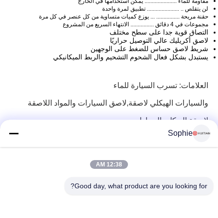
مقاومة للماء ...................... يمكن استخدامها في الخارج
لن يتقلص .. ...................... تطبيق لمرة واحدة
حقنة مريحة ................ ... يوزع كميات متساوية من كل عنصر في كل مرة
مجموعات في 4 دقائق ................ الانتهاء السريع من المشروع
التصاق قوية جدا على سطح مختلف
لاصق أكريليك عالي التوصيل حراريًا
شريط لاصق حساس للضغط على الوجهين
يستبدل بشكل فعال الشحوم التشحيم والربط الميكانيكي
العلامات:
تسرب السيارة للماء
والسيارات الهيكلي لاصقة,لاصق السيارات
والمواد اللاصقة
لاصقة الهيكلي السيارات
Sophie
12:38 AM
Good day, what product are you looking for?
رقم 251 ، طريق وينجي ، منطقة سونغ جيانغ ، شنغهاي الصين