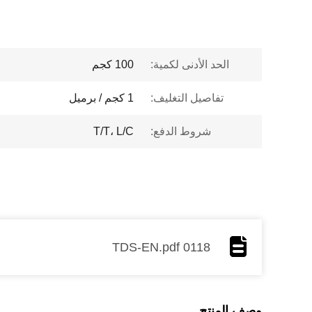
الحد الأدنى لكمية:
100 كجم
تفاصيل التغليف:
1 كجم / برميل
شروط الدفع:
T/T، L/C
0118 TDS-EN.pdf
وصف المنتج