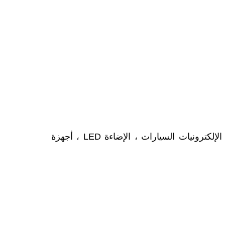
تستخدم على نطاق واسع كوسيلة لنقل الحرارة للمكونات الإلكترونية ، مثل وحدة المعالجة المركزية ، IGBT ، الإلكترونيات السيارات ، الإضاءة LED ، أجهزة