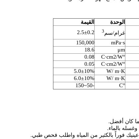
الوحدة
القيمة
3
2.5±0.2
غرام/سم
150,000
mPa·s
18.6
μm
0.08
°C∙cm2/W
0.05
°C∙cm2/W
5.0±10%
W/ m·K
6.0±10%
W/ m·K
-50~150
°C
ما كان أفضل.
وغسله بالماء.
ينيك فوراً بالكثير من المياه واطلب فحص طبي.