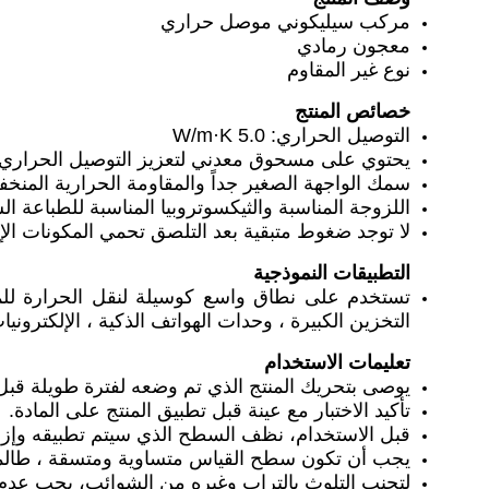
مركب سيليكوني موصل حراري
معجون رمادي
نوع غير المقاوم
خصائص المنتج
التوصيل الحراري: 5.0 W/m·K
يحتوي على مسحوق معدني لتعزيز التوصيل الحراري و
سمك الواجهة الصغير جداً والمقاومة الحرارية المنخف
اللزوجة المناسبة والثيكسوتروبيا المناسبة للطباعة ا
لا توجد ضغوط متبقية بعد التلصق تحمي المكونات الإ
التطبيقات النموذجية
التخزين الكبيرة ، وحدات الهواتف الذكية ، الإلكترونيات
تعليمات الاستخدام
يوصى بتحريك المنتج الذي تم وضعه لفترة طويلة قبل 
تأكيد الاختبار مع عينة قبل تطبيق المنتج على المادة.
قبل الاستخدام، نظف السطح الذي سيتم تطبيقه وإزال
يجب أن تكون سطح القياس متساوية ومتسقة ، طالما 
لتجنب التلوث بالتراب وغيره من الشوائب، يجب عدم ت