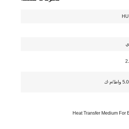
HU
ي
2
ط/م·ك