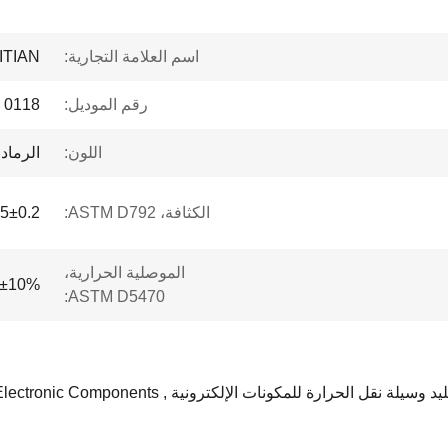
اسم العلامة التجارية:
ITIAN
رقم الموديل:
0118
اللون:
الرماد
الكثافة، ASTM D792:
.5±0.2
الموصلية الحرارية،
5.0±10% وا
ASTM D5470:
رة للمكونات الإلكترونية , Heat Transfer Medium For Electronic Components