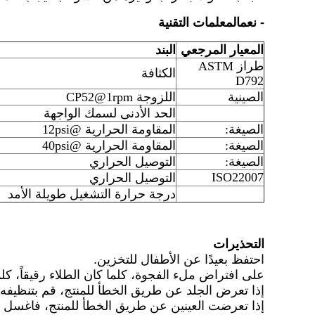
- نعم
المعلمات التقنية
المعيار المرجعي
البند
طراز ASTM
الكثافة
D792
الصينية
اللزوجة CP52@1rpm
الحد الأدنى لسمك الواجهة
الصيغة:
المقاومة الحرارية @12psi
الصيغة:
المقاومة الحرارية @40psi
الصيغة:
التوصيل الحراري
ISO22007
التوصيل الحراري
درجة حرارة التشغيل طويلة الأمد
التحذيرات
احتفظ بعيدًا عن الأطفال للتخزين.
على افتراض ملء الفجوة، كلما كان الطلاء رقيقاً، كل
إذا تعرض الجلد عن طريق الخطأ للمنتج، قم بتنظيفه 
إذا تعرضت العينين عن طريق الخطأ للمنتج، فاغسل ع