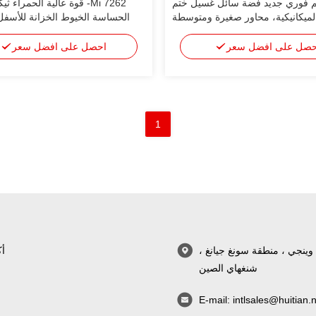
 فوري جديد فضة سائل غسيل ختم
7262 Mi- قوة عالية الحمراء
لميكانيكية، محاور صغيرة ومتوسطة
م، صناديق التروس، صندوق الجسر
الخيوط الخزانة / الخيوط الختامي
حصل على افضل سعر
احصل على افضل سعر
1
طريق وينجي ، منطقة سونغ جيانغ ،
أك
شنغهاي الصين
E-mail:
intlsales@huitian.