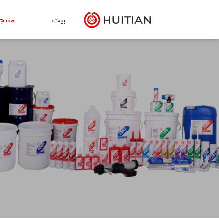
بيت
منتج