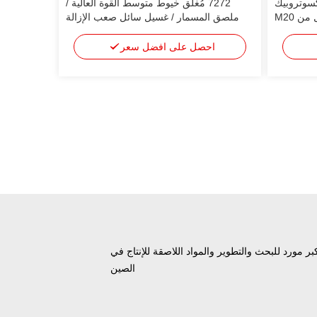
 ثيكسوتروبيك
7272 مُغلق خيوط متوسط القوة العالية /
الحساسة الخيوط الخزانة للأسفل من M20
ملصق المسمار / غسيل سائل صعب الإزالة
ة / الغسيل
لأقل من خزنة خيوط M36
السائل
احصل على افضل سعر
بر مورد للبحث والتطوير والمواد اللاصقة للإنتاج في
الصين