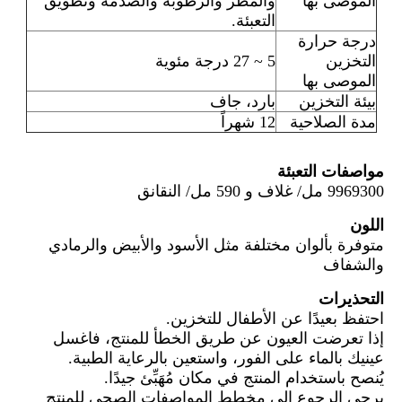
الموصى بها
والمطر والرطوبة والصدمة وتطويق
التعبئة.
درجة حرارة
التخزين
5 ~ 27 درجة مئوية
الموصى بها
بيئة التخزين
بارد، جاف
مدة الصلاحية
12 شهراً
مواصفات التعبئة
9969300 مل/ غلاف و 590 مل/ النقانق
اللون
متوفرة بألوان مختلفة مثل الأسود والأبيض والرمادي
والشفاف
التحذيرات
احتفظ بعيدًا عن الأطفال للتخزين.
إذا تعرضت العيون عن طريق الخطأ للمنتج، فاغسل
عينيك بالماء على الفور، واستعين بالرعاية الطبية.
يُنصح باستخدام المنتج في مكان مُهَبِّئ جيدًا.
يرجى الرجوع إلى مخطط المواصفات الصحي للمنتج