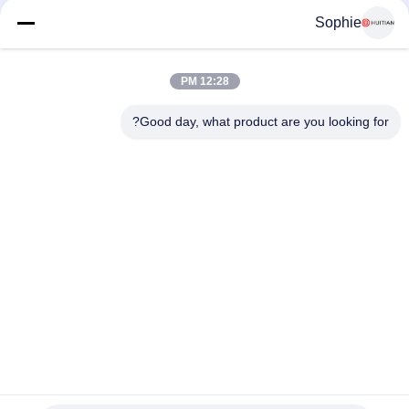
Sophie
12:28 PM
Good day, what product are you looking for?
رقم 251 ، طريق وينجي ، منطقة سونغ جيانغ ، شنغهاي الصين
E-mail:
intlsales@huitian.net.cn
Tel:
18817338191
أكبر مورد للبحث والتطوير والمواد اللاصقة للإنتاج في الصين