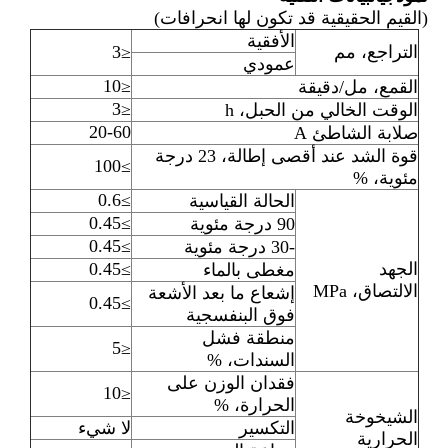
(القيم الحقيقية قد تكون لها انحرافات)
الأفقية
التراجع، مم
≤3
عمودي
≤10
القمع، مل/دقيقة
≤3
الوقت الخالي من الحبل، h
20-60
صلابة الشاطئ A
قوة الشد عند أقصى إطالة، 23 درجة
≥100
مئوية، %
≥0.6
الحالة القياسية
≥0.45
90 درجة مئوية
≥0.45
-30 درجة مئوية
الجهد
≥0.45
مغطى بالماء
الالتصاق، MPa
إشعاع ما بعد الأشعة
≥0.45
فوق البنفسجية
منطقة فشل
≤5
السندات، %
فقدان الوزن على
≤10
الحرارة، %
الشيخوخة
التكسير
لا شيء
الحرارية