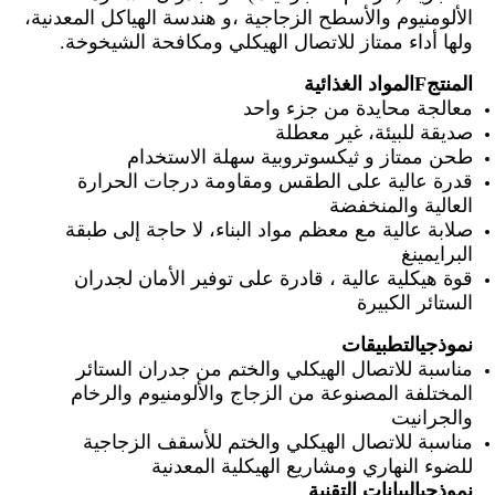
الألومنيوم والأسطح الزجاجية ،و هندسة الهياكل المعدنية،
ولها أداء ممتاز للاتصال الهيكلي ومكافحة الشيخوخة.
المنتج
F
المواد الغذائية
معالجة محايدة من جزء واحد
صديقة للبيئة، غير معطلة
طحن ممتاز و ثيكسوتروبية سهلة الاستخدام
قدرة عالية على الطقس ومقاومة درجات الحرارة
العالية والمنخفضة
صلابة عالية مع معظم مواد البناء، لا حاجة إلى طبقة
البرايمينغ
قوة هيكلية عالية ، قادرة على توفير الأمان لجدران
الستائر الكبيرة
نموذجي
التطبيقات
مناسبة للاتصال الهيكلي والختم من جدران الستائر
المختلفة المصنوعة من الزجاج والألومنيوم والرخام
والجرانيت
مناسبة للاتصال الهيكلي والختم للأسقف الزجاجية
للضوء النهاري ومشاريع الهيكلية المعدنية
نموذجي
البيانات التقنية